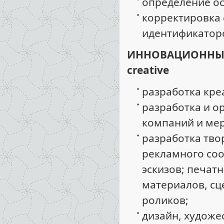
определение ос
корректировка
идентификатор
ИННОВАЦИОННЫЙ
creative
разработка кре
разработка и о
компаний и ме
разработка тво
рекламного соо
эскизов; печат
материалов, сц
роликов;
дизайн, художе